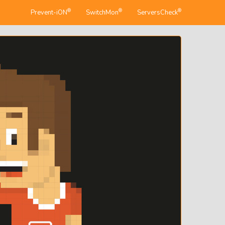
®
®
®
Prevent-iON
SwitchMon
ServersCheck